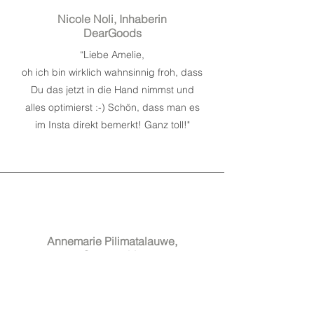
Nicole Noli, Inhaberin
DearGoods
“
Liebe Amelie,
oh ich bin wirklich wahnsinnig froh, dass
Du das jetzt in die Hand nimmst und
alles optimierst :-) Schön, dass man es
im Insta direkt bemerkt! Ganz toll!
"
Annemarie Pilimatalauwe,
Osteopathin
“Amelie von Witzleben berät sehr
professionell und empathisch, hat sofort
verstanden, was ich für meine Praxis